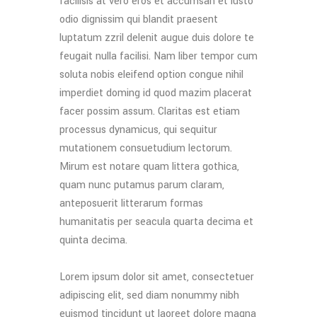
facilisis at vero eros et accumsan et iusto
odio dignissim qui blandit praesent
luptatum zzril delenit augue duis dolore te
feugait nulla facilisi. Nam liber tempor cum
soluta nobis eleifend option congue nihil
imperdiet doming id quod mazim placerat
facer possim assum. Claritas est etiam
processus dynamicus, qui sequitur
mutationem consuetudium lectorum.
Mirum est notare quam littera gothica,
quam nunc putamus parum claram,
anteposuerit litterarum formas
humanitatis per seacula quarta decima et
quinta decima.
Lorem ipsum dolor sit amet, consectetuer
adipiscing elit, sed diam nonummy nibh
euismod tincidunt ut laoreet dolore magna