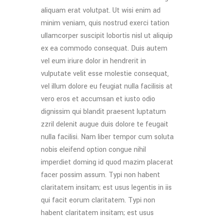
aliquam erat volutpat. Ut wisi enim ad
minim veniam, quis nostrud exerci tation
ullamcorper suscipit lobortis nisl ut aliquip
ex ea commodo consequat. Duis autem
vel eum iriure dolor in hendrerit in
vulputate velit esse molestie consequat,
vel illum dolore eu feugiat nulla facilisis at
vero eros et accumsan et iusto odio
dignissim qui blandit praesent luptatum
zzril delenit augue duis dolore te feugait
nulla facilisi. Nam liber tempor cum soluta
nobis eleifend option congue nihil
imperdiet doming id quod mazim placerat
facer possim assum. Typi non habent
claritatem insitam; est usus legentis in iis
qui facit eorum claritatem. Typi non
habent claritatem insitam; est usus