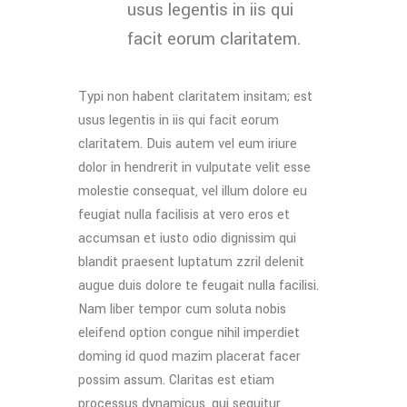
usus legentis in iis qui
facit eorum claritatem.
Typi non habent claritatem insitam; est
usus legentis in iis qui facit eorum
claritatem. Duis autem vel eum iriure
dolor in hendrerit in vulputate velit esse
molestie consequat, vel illum dolore eu
feugiat nulla facilisis at vero eros et
accumsan et iusto odio dignissim qui
blandit praesent luptatum zzril delenit
augue duis dolore te feugait nulla facilisi.
Nam liber tempor cum soluta nobis
eleifend option congue nihil imperdiet
doming id quod mazim placerat facer
possim assum. Claritas est etiam
processus dynamicus, qui sequitur